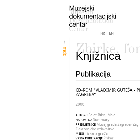
HR
|
EN
Zbirke, fo
mdc
Knjižnica
Publikacija
CD-ROM "VLADIMIR GUTEŠA - 
ZAGREBA"
2000.
Šojat-Bikić, Maja
AUTOR/I
Summary
NAPOMENA
Muzej grada Zagreba (Zagr
PREDMETNICE
Elektroničko izdavaštvo
Tiskana građa
MEDIJ
Prikaz
VRSTA PUBLIKACIJE