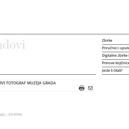
Zbirke
ndovi
Priručnici i uput
Digitalne zbirk
Prinove knjižni
Jeste li čitali?
PRVI FOTOGRAF MUZEJA GRADA
eb), ; CD-ROM;