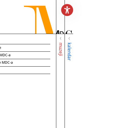
muzeji
kalendar
e
e MDC-a
ce MDC-a