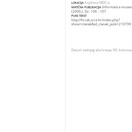
Knjižnica MDC-a
LOKACIJA
Informatica museol
MATIČNA PUBLIKACIJA
(2000.). Str. 106 - 107
PUNI TEKST
http://hrcak.srce.hr/index.php?
show=clanak&id_clanak_jezik=210799
Datum zadnjeg ažuriranja: 08. kolovoz