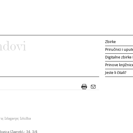
Zbirke
ndovi
Priručnici i uput
Digitalne zbirk
Prinove knjižni
Jeste li čitali?
a; Izlaganje; Izložba
ogica (Zagreb).- 34, 3/4