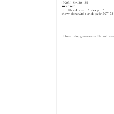
(2003.). Str. 30 - 35
PUNI TEKST
http://hrcak.srce.hr/index.php?
show=clanak&id_clanak_jezik=207123
Datum zadnjeg ažuriranja: 06. kolovoz