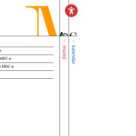
muzeji
kalendar
e
e MDC-a
ce MDC-a