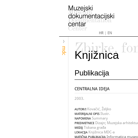
HR
|
EN
Zbirke, fo
mdc
Knjižnica
Publikacija
CENTRALNA IDEJA
2003.
Kovačić, Željko
AUTOR/I
Ilustr.
MATERIJALNI OPIS
Summary
NAPOMENA
Dizajn; Muzejska arhitektur
PREDMETNICE
Tiskana građa
MEDIJ
Knjižnica MDC-a
LOKACIJA
Informatica museol
MATIČNA PUBLIKACIJA