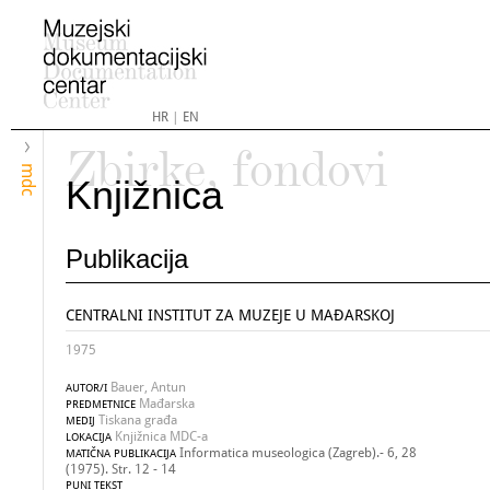
HR
|
EN
Zbirke, fondovi
mdc
Knjižnica
Publikacija
CENTRALNI INSTITUT ZA MUZEJE U MAĐARSKOJ
1975
Bauer, Antun
AUTOR/I
Mađarska
PREDMETNICE
Tiskana građa
MEDIJ
Knjižnica MDC-a
LOKACIJA
Informatica museologica (Zagreb).- 6, 28
MATIČNA PUBLIKACIJA
(1975). Str. 12 - 14
PUNI TEKST