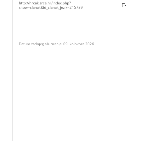
http://hrcak.srce.hr/index.php?
show=clanak&id_clanak_jezik=215789
Datum zadnjeg ažuriranja: 09. kolovoza 2026.