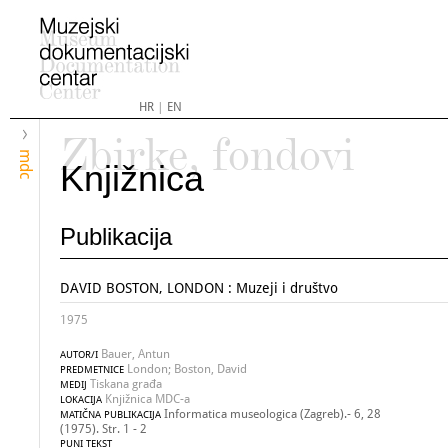
HR
|
EN
Zbirke, fondovi
mdc
Knjižnica
Publikacija
DAVID BOSTON, LONDON : Muzeji i društvo
1975
Bauer, Antun
AUTOR/I
London; Boston, David
PREDMETNICE
Tiskana građa
MEDIJ
Knjižnica MDC-a
LOKACIJA
Informatica museologica (Zagreb).- 6, 28
MATIČNA PUBLIKACIJA
(1975). Str. 1 - 2
PUNI TEKST