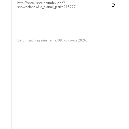
http://hrcak.srce.hr/index.php?
show=clanak&id_clanak_jezik=215777
Datum zadnjeg ažuriranja: 08. kolovoza 2026.