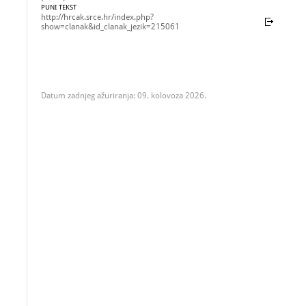
PUNI TEKST
http://hrcak.srce.hr/index.php?
show=clanak&id_clanak_jezik=215061
Datum zadnjeg ažuriranja: 09. kolovoza 2026.