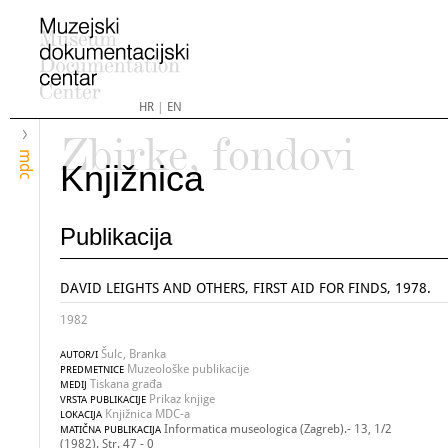
HR
|
EN
Zbirke, fondovi
mdc
Knjižnica
Publikacija
DAVID LEIGHTS AND OTHERS, FIRST AID FOR FINDS, 1978.
1982
Šulc, Branka
AUTOR/I
Muzeološke publikacije
PREDMETNICE
Tiskana građa
MEDIJ
Prikaz knjige
VRSTA PUBLIKACIJE
Knjižnica MDC-a
LOKACIJA
Informatica museologica (Zagreb).- 13, 1/2
MATIČNA PUBLIKACIJA
(1982). Str. 47 - 0