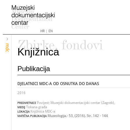
HR
|
EN
Zbirke, fondovi
mdc
Knjižnica
Publikacija
DJELATNICI MDC-A OD OSNUTKA DO DANAS
2016
Povijest; Muzejski dokumentacijski centar (Zagreb),
PREDMETNICE
Tiskana građa
MEDIJ
Knjižnica MDC-a
LOKACIJA
Muzeologija.- 53, (2016). Str. 142 - 144
MATIČNA PUBLIKACIJA