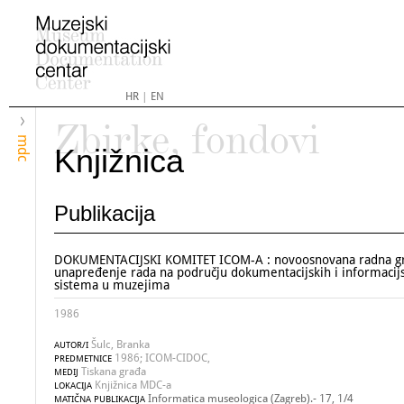
HR
|
EN
Zbirke, fondovi
mdc
Knjižnica
Publikacija
DOKUMENTACIJSKI KOMITET ICOM-A : novoosnovana radna gr
unapređenje rada na području dokumentacijskih i informacij
sistema u muzejima
1986
Šulc, Branka
AUTOR/I
1986; ICOM-CIDOC,
PREDMETNICE
Tiskana građa
MEDIJ
Knjižnica MDC-a
LOKACIJA
Informatica museologica (Zagreb).- 17, 1/4
MATIČNA PUBLIKACIJA