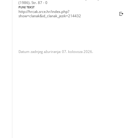
(1986). Str. 87 - 0
PUNI TEKST
http://hrcak.srce.hr/index.php?
show=clanak&id_clanak_jezik=214432
Datum zadnjeg ažuriranja: 07. kolovoza 2026.