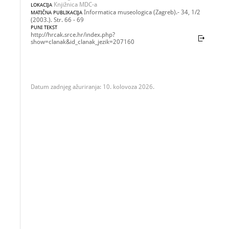
Knjižnica MDC-a
LOKACIJA
Informatica museologica (Zagreb).- 34, 1/2
MATIČNA PUBLIKACIJA
(2003.). Str. 66 - 69
PUNI TEKST
http://hrcak.srce.hr/index.php?
show=clanak&id_clanak_jezik=207160
Datum zadnjeg ažuriranja: 10. kolovoza 2026.