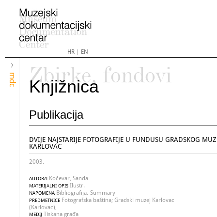
HR
|
EN
Zbirke, fondovi
mdc
Knjižnica
Publikacija
DVIJE NAJSTARIJE FOTOGRAFIJE U FUNDUSU GRADSKOG MUZ
KARLOVAC
2003.
Kočevar, Sanda
AUTOR/I
Ilustr.
MATERIJALNI OPIS
Bibliografija.-Summary
NAPOMENA
Fotografska baština; Gradski muzej Karlovac
PREDMETNICE
(Karlovac),
Tiskana građa
MEDIJ