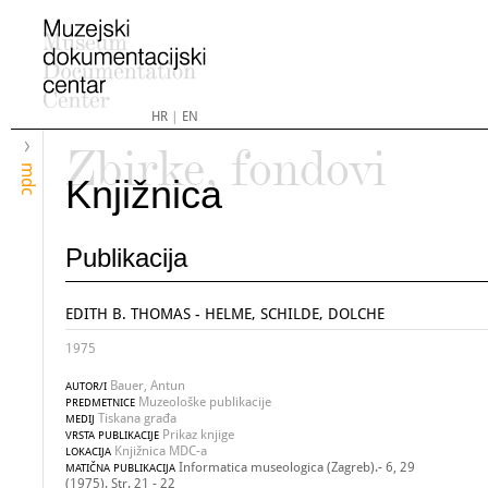
HR
|
EN
Zbirke, fondovi
mdc
Knjižnica
Publikacija
EDITH B. THOMAS - HELME, SCHILDE, DOLCHE
1975
Bauer, Antun
AUTOR/I
Muzeološke publikacije
PREDMETNICE
Tiskana građa
MEDIJ
Prikaz knjige
VRSTA PUBLIKACIJE
Knjižnica MDC-a
LOKACIJA
Informatica museologica (Zagreb).- 6, 29
MATIČNA PUBLIKACIJA
(1975). Str. 21 - 22