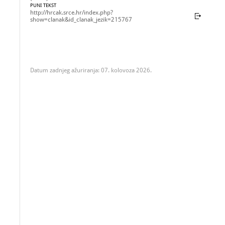
PUNI TEKST
http://hrcak.srce.hr/index.php?
show=clanak&id_clanak_jezik=215767
Datum zadnjeg ažuriranja: 07. kolovoza 2026.