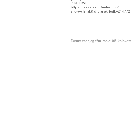
PUNI TEKST
http://hrcak.srce.hr/index.php?
show=clanak&id_clanak_jezik=214772
Datum zadnjeg ažuriranja: 08. kolovoz