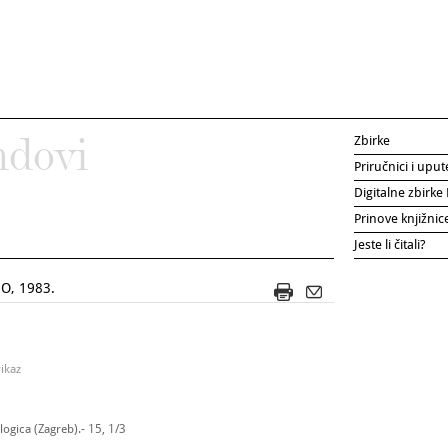
Zbirke
ndovi
Priručnici i uput
Digitalne zbirk
Prinove knjižni
Jeste li čitali?
O, 1983.
ikaz
ogica (Zagreb).- 15, 1/3