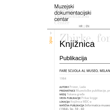
HR
|
EN
Zbirke, fo
mdc
Knjižnica
Publikacija
FARE SCUOLA AL MUSEO, MILAN
1984
Prister, Lada
AUTOR/I
Muzeološke publikacije, pr
PREDMETNICE
Tiskana građa
MEDIJ
Prikaz knjige
VRSTA PUBLIKACIJE
Knjižnica MDC-a
LOKACIJA
Informatica museol
MATIČNA PUBLIKACIJA
(1984). Str. 59 - 60