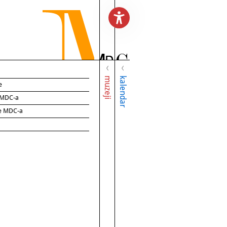
muzeji
kalendar
e
e MDC-a
ce MDC-a