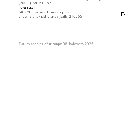
(2000.). Str. 61 - 67
PUNI TEKST
http://hrcak.srce.hr/index.php?
show=clanak&id_clanak_jezik=210765
Datum zadnjeg ažuriranja: 08. kolovoza 2026.