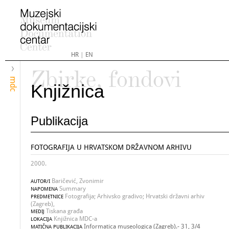
HR
|
EN
Zbirke, fondovi
mdc
Knjižnica
Publikacija
FOTOGRAFIJA U HRVATSKOM DRŽAVNOM ARHIVU
2000.
Baričević, Zvonimir
AUTOR/I
Summary
NAPOMENA
Fotografija; Arhivsko gradivo; Hrvatski državni arhiv
PREDMETNICE
(Zagreb),
Tiskana građa
MEDIJ
Knjižnica MDC-a
LOKACIJA
Informatica museologica (Zagreb).- 31, 3/4
MATIČNA PUBLIKACIJA