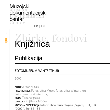
HR
|
EN
Zbirke, fondovi
mdc
Knjižnica
Publikacija
FOTOMUSEUM WINTERTHUR
2000.
Stahel, Urs
AUTOR/I
Fotografija; Muzej, fotografija; Winterthur;
PREDMETNICE
Fotomuseum Winterthur,
Tiskana građa
MEDIJ
Knjižnica MDC-a
LOKACIJA
Informatica museologica (Zagreb).- 31, 3/4
MATIČNA PUBLIKACIJA
(2000.). Str. 83 - 85