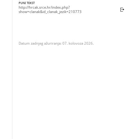
PUNI TEKST
http://hrcak.srce.hr/index.php?
show=clanak&id_clanak_jezik=210773
Datum zadnjeg ažuriranja: 07. kolovoza 2026.