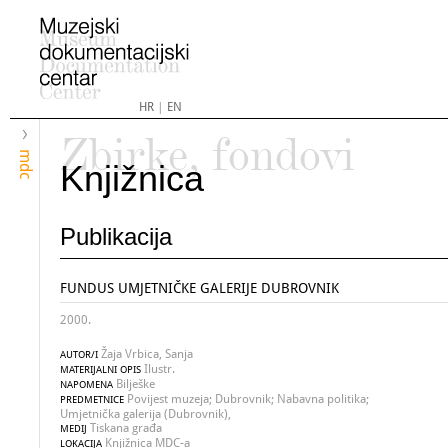
HR
|
EN
Zbirke, fondovi
mdc
Knjižnica
Publikacija
FUNDUS UMJETNIČKE GALERIJE DUBROVNIK
2000.
Žaja Vrbica, Sanja
AUTOR/I
Ilustr.
MATERIJALNI OPIS
Bilješke
NAPOMENA
Povijest muzeja; Dubrovnik; Nabavna politika;
PREDMETNICE
Umjetnička galerija (Dubrovnik),
Tiskana građa
MEDIJ
Knjižnica MDC-a
LOKACIJA