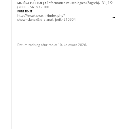
Informatica museologica (Zagreb).- 31, 1/2
MATIČNA PUBLIKACIJA
(2000.). Str. 97 - 100
PUNI TEKST
http://hrcak.srce.hr/index.php?
show=clanak&id_clanak_jezik=210904
Datum zadnjeg ažuriranja: 10. kolovoza 2026.