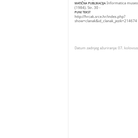
Informatica museol
MATIČNA PUBLIKACIJA
(1984). Str. 30 -
PUNI TEKST
http://hrcak.srce.hr/index.php?
show=clanak&id_clanak_jezik=214674
Datum zadnjeg ažuriranja: 07. kolovoz