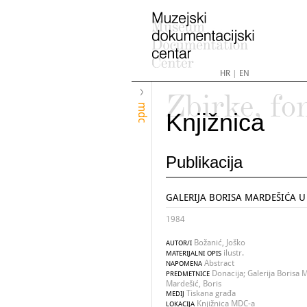
HR
|
EN
Zbirke, fo
mdc
Knjižnica
Publikacija
GALERIJA BORISA MARDEŠIĆA U
1984
Božanić, Joško
AUTOR/I
ilustr.
MATERIJALNI OPIS
Abstract
NAPOMENA
Donacija; Galerija Borisa M
PREDMETNICE
Mardešić, Boris
Tiskana građa
MEDIJ
Knjižnica MDC-a
LOKACIJA