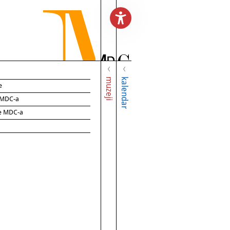
muzeji
kalendar
e
e MDC-a
ce MDC-a