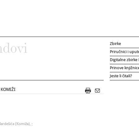
Zbirke
ndovi
Priručnici i uput
Digitalne zbirk
Prinove knjižni
Jeste li čitali?
 KOMIŽI
ardešića (Komiža), ;