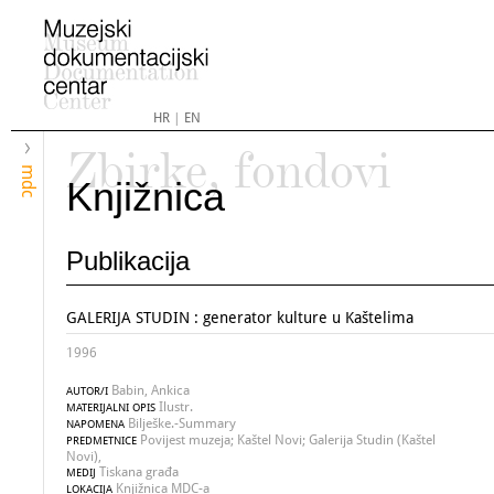
HR
|
EN
Zbirke, fondovi
mdc
Knjižnica
Publikacija
GALERIJA STUDIN : generator kulture u Kaštelima
1996
Babin, Ankica
AUTOR/I
Ilustr.
MATERIJALNI OPIS
Bilješke.-Summary
NAPOMENA
Povijest muzeja; Kaštel Novi; Galerija Studin (Kaštel
PREDMETNICE
Novi),
Tiskana građa
MEDIJ
Knjižnica MDC-a
LOKACIJA