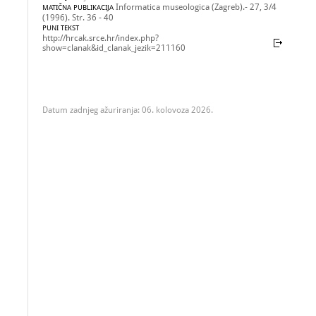
Informatica museologica (Zagreb).- 27, 3/4
MATIČNA PUBLIKACIJA
(1996). Str. 36 - 40
PUNI TEKST
http://hrcak.srce.hr/index.php?
show=clanak&id_clanak_jezik=211160
Datum zadnjeg ažuriranja: 06. kolovoza 2026.