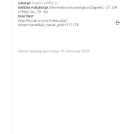
Knjižnica MDC-a
LOKACIJA
Informatica museologica (Zagreb).- 27, 3/4
MATIČNA PUBLIKACIJA
(1996). Str. 79 - 82
PUNI TEKST
http://hrcak.srce.hr/index.php?
show=clanak&id_clanak_jezik=211176
Datum zadnjeg ažuriranja: 10. kolovoza 2026.