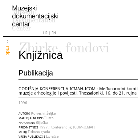
HR
|
EN
Zbirke, fondovi
mdc
Knjižnica
Publikacija
GODIŠNJA KONFERENCIJA ICMAH-ICOM : Međunarodni komit
muzeje arheologije i povijesti, Thessaloniki, 16. do 21. rujna
1996
Kolveshi, Željka
AUTOR/I
Ilustr.
MATERIJALNI OPIS
Bilješka
NAPOMENA
1997.; Konferencija; ICOM-ICMAH,
PREDMETNICE
Tiskana građa
MEDIJ
Izvješće
VRSTA PUBLIKACIJE