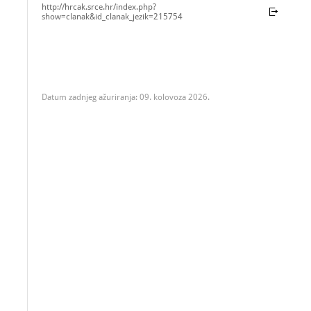
http://hrcak.srce.hr/index.php?
show=clanak&id_clanak_jezik=215754
Datum zadnjeg ažuriranja: 09. kolovoza 2026.