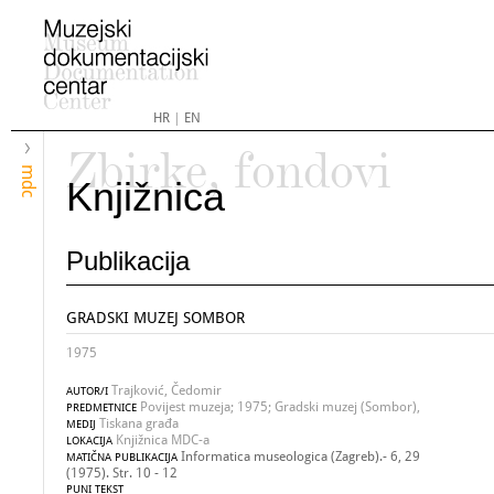
HR
|
EN
Zbirke, fondovi
mdc
Knjižnica
Publikacija
GRADSKI MUZEJ SOMBOR
1975
Trajković, Čedomir
AUTOR/I
Povijest muzeja; 1975; Gradski muzej (Sombor),
PREDMETNICE
Tiskana građa
MEDIJ
Knjižnica MDC-a
LOKACIJA
Informatica museologica (Zagreb).- 6, 29
MATIČNA PUBLIKACIJA
(1975). Str. 10 - 12
PUNI TEKST