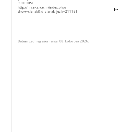
PUNI TEKST
http://hrcak.srce.hr/index.php?
show=clanak&id_clanak_jezik=211181
Datum zadnjeg ažuriranja: 08. kolovoza 2026.