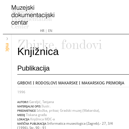
HR
|
EN
Zbirke, fondovi
mdc
Knjižnica
Publikacija
GRBOVI I RODOSLOVI MAKARSKE I MAKARSKOG PRIMORJA
1996
Gareljić, Tatijana
AUTOR/I
Ilustr.
MATERIJALNI OPIS
Izložba, prikaz; Gradski muzej (Makarska),
PREDMETNICE
Tiskana građa
MEDIJ
Knjižnica MDC-a
LOKACIJA
Informatica museologica (Zagreb).- 27, 3/4
MATIČNA PUBLIKACIJA
(1996). Str. 90 - 91