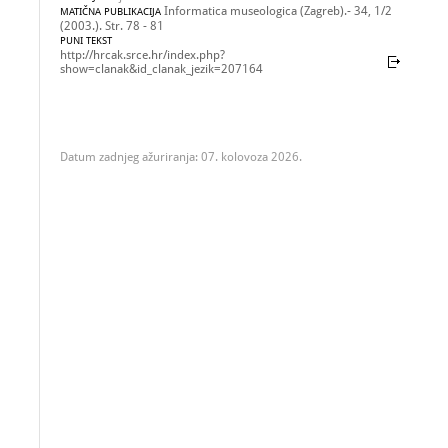
Informatica museologica (Zagreb).- 34, 1/2
MATIČNA PUBLIKACIJA
(2003.). Str. 78 - 81
PUNI TEKST
http://hrcak.srce.hr/index.php?
show=clanak&id_clanak_jezik=207164
Datum zadnjeg ažuriranja: 07. kolovoza 2026.