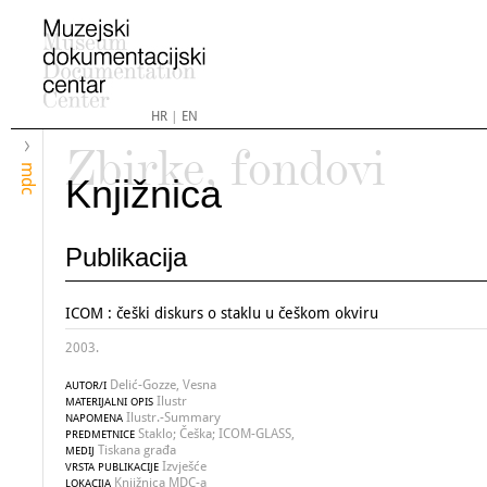
HR
|
EN
Zbirke, fondovi
mdc
Knjižnica
Publikacija
ICOM : češki diskurs o staklu u češkom okviru
2003.
Delić-Gozze, Vesna
AUTOR/I
Ilustr
MATERIJALNI OPIS
Ilustr.-Summary
NAPOMENA
Staklo; Češka; ICOM-GLASS,
PREDMETNICE
Tiskana građa
MEDIJ
Izvješće
VRSTA PUBLIKACIJE
Knjižnica MDC-a
LOKACIJA