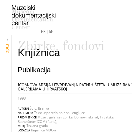
HR
|
EN
Zbirke, fondovi
mdc
Knjižnica
Publikacija
ICOM-OVA MISIJA UTVRĐIVANJA RATNIH ŠTETA U MUZEJIMA 
GALERIJAMA U HRVATSKOJ
1993
Šulc, Branka
AUTOR/I
Tekst usporedo na hrv. i engl. jez
NAPOMENA
Muzeji, galerije i zbirke; Domovinski rat; Hrvatska;
PREDMETNICE
Ratne štete; ICOM (Paris),
Tiskana građa
MEDIJ
Knjižnica MDC-a
LOKACIJA