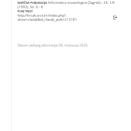
Informatica museologica (Zagreb).- 24, 1/4
MATIČNA PUBLIKACIJA
(1993). Str. 6 - 8
PUNI TEKST
http://hrcak.srce.hr/index.php?
show=clanak&id_clanak_jezik=213181
Datum zadnjeg ažuriranja: 08. kolovoza 2026.