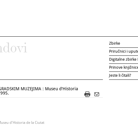
Zbirke
ndovi
Priručnici i uput
Digitalne zbirk
Prinove knjižni
Jeste li čitali?
RADSKIM MUZEJIMA : Museu d'Historia
1995.
useu d'Historia de la Ciutat