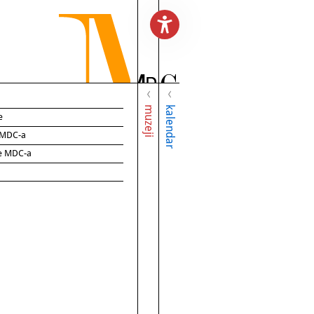
muzeji
kalendar
e
e MDC-a
ce MDC-a