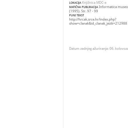
Knjižnica MDC-a
LOKACIJA
Informatica museol
MATIČNA PUBLIKACIJA
(1995). Str. 97 - 99
PUNI TEKST
http://hrcak.srce.hr/index.php?
show=clanak&id_clanak_jezik=212988
Datum zadnjeg ažuriranja: 06. kolovoz