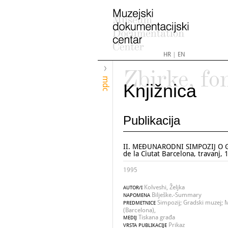
HR
|
EN
Zbirke, fo
mdc
Knjižnica
Publikacija
II. MEĐUNARODNI SIMPOZIJ O G
de la Ciutat Barcelona, travanj, 
1995
Kolveshi, Željka
AUTOR/I
Bilješke.-Summary
NAPOMENA
Simpozij; Gradski muzej; M
PREDMETNICE
(Barcelona),
Tiskana građa
MEDIJ
Prikaz
VRSTA PUBLIKACIJE