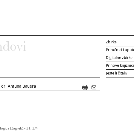
Zbirke
ndovi
Priručnici i uput
Digitalne zbirk
Prinove knjižni
Jeste li čitali?
. dr. Antuna Bauera
ogica (Zagreb).- 31, 3/4