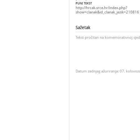
PUNI TEKST
http://hrcak.srce.hr/index.php?
show=clanak&id_clanak_jezik=210816
Sažetak
Tekst pročitan na komemorativnoj sjed
Datum zadnjeg ažuriranja: 07. kolovoz