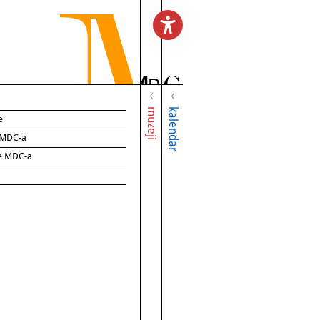
muzeji
kalendar
e
e MDC-a
ce MDC-a