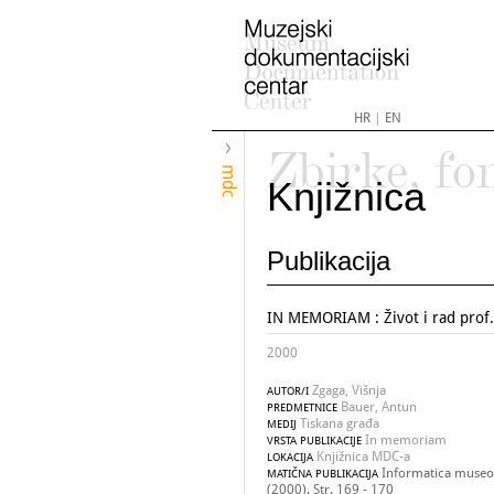
HR
|
EN
Zbirke, fo
mdc
Knjižnica
Publikacija
IN MEMORIAM : Život i rad prof
2000
Zgaga, Višnja
AUTOR/I
Bauer, Antun
PREDMETNICE
Tiskana građa
MEDIJ
In memoriam
VRSTA PUBLIKACIJE
Knjižnica MDC-a
LOKACIJA
Informatica museol
MATIČNA PUBLIKACIJA
(2000). Str. 169 - 170