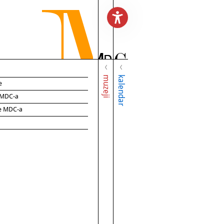
muzeji
kalendar
e
e MDC-a
ce MDC-a