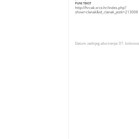
PUNI TEKST
http://hrcak.srce.hr/index.php?
show=clanak&id_clanak_jezik=213008
Datum zadnjeg ažuriranja: 07. kolovoz