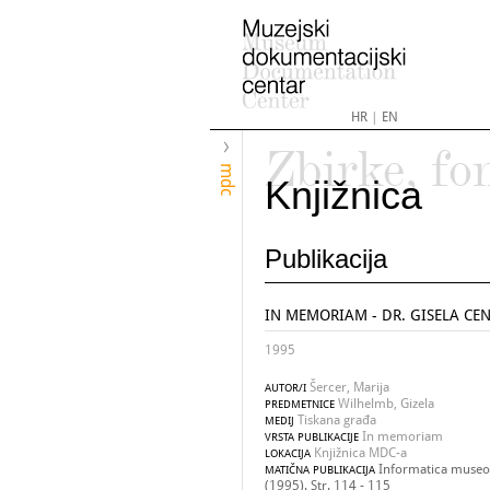
HR
|
EN
Zbirke, fo
mdc
Knjižnica
Publikacija
IN MEMORIAM - DR. GISELA CE
1995
Šercer, Marija
AUTOR/I
Wilhelmb, Gizela
PREDMETNICE
Tiskana građa
MEDIJ
In memoriam
VRSTA PUBLIKACIJE
Knjižnica MDC-a
LOKACIJA
Informatica museol
MATIČNA PUBLIKACIJA
(1995). Str. 114 - 115