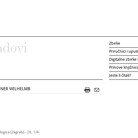
Zbirke
ndovi
Priručnici i uput
Digitalne zbirk
Prinove knjižni
Jeste li čitali?
NNER WILHELMB
ogica (Zagreb).- 26, 1/4