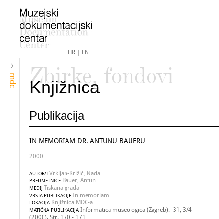
HR
|
EN
Zbirke, fondovi
mdc
Knjižnica
Publikacija
IN MEMORIAM DR. ANTUNU BAUERU
2000
Vrkljan-Križić, Nada
AUTOR/I
Bauer, Antun
PREDMETNICE
Tiskana građa
MEDIJ
In memoriam
VRSTA PUBLIKACIJE
Knjižnica MDC-a
LOKACIJA
Informatica museologica (Zagreb).- 31, 3/4
MATIČNA PUBLIKACIJA
(2000). Str. 170 - 171