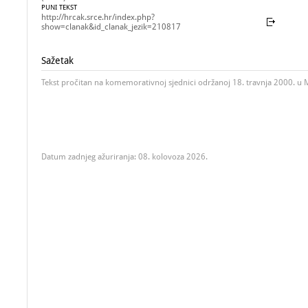
PUNI TEKST
http://hrcak.srce.hr/index.php?
show=clanak&id_clanak_jezik=210817
Sažetak
Tekst pročitan na komemorativnoj sjednici održanoj 18. travnja 2000. u
Datum zadnjeg ažuriranja: 08. kolovoza 2026.