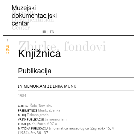
HR
|
EN
Zbirke, fondovi
mdc
Knjižnica
Publikacija
IN MEMORIAM ZDENKA MUNK
1984
Šola, Tomislav
AUTOR/I
Munk, Zdenka
PREDMETNICE
Tiskana građa
MEDIJ
In memoriam
VRSTA PUBLIKACIJE
Knjižnica MDC-a
LOKACIJA
Informatica museologica (Zagreb).- 15, 4
MATIČNA PUBLIKACIJA
(1984). Str. 36 - 37