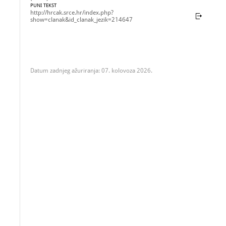
PUNI TEKST
http://hrcak.srce.hr/index.php?
show=clanak&id_clanak_jezik=214647
Datum zadnjeg ažuriranja: 07. kolovoza 2026.