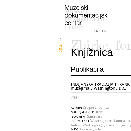
HR
|
EN
Zbirke, fo
mdc
Knjižnica
Publikacija
INDIJANSKA TRADICIJA I FRANK 
muzejima u Washingtonu D.C.
2004
Draganić, Danica
AUTOR/I
ilustr.
MATERIJALNI OPIS
Summary
NAPOMENA
Washingthon; National m
PREDMETNICE
Indian (Washington), ; Corcoran galler
Tiskana građa
MEDIJ