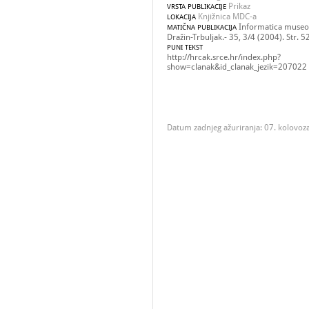
Prikaz
VRSTA PUBLIKACIJE
Knjižnica MDC-a
LOKACIJA
Informatica museol
MATIČNA PUBLIKACIJA
Dražin-Trbuljak.- 35, 3/4 (2004). Str. 5
PUNI TEKST
http://hrcak.srce.hr/index.php?
show=clanak&id_clanak_jezik=207022
Datum zadnjeg ažuriranja: 07. kolovoz