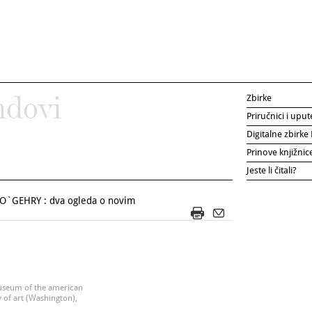
Zbirke
ndovi
Priručnici i uput
Digitalne zbirk
Prinove knjižni
Jeste li čitali?
O`GEHRY : dva ogleda o novim
useum of the american
y of art (Washington),