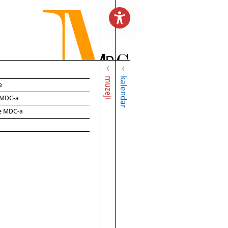
muzeji
kalendar
e
e MDC-a
ce MDC-a