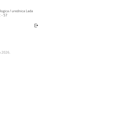
ogica / urednica Lada
2 - 57
a 2026.