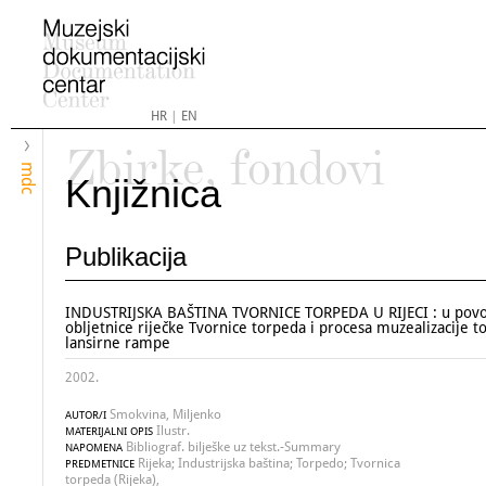
HR
|
EN
Zbirke, fondovi
mdc
Knjižnica
Publikacija
INDUSTRIJSKA BAŠTINA TVORNICE TORPEDA U RIJECI : u pov
obljetnice riječke Tvornice torpeda i procesa muzealizacije 
lansirne rampe
2002.
Smokvina, Miljenko
AUTOR/I
Ilustr.
MATERIJALNI OPIS
Bibliograf. bilješke uz tekst.-Summary
NAPOMENA
Rijeka; Industrijska baština; Torpedo; Tvornica
PREDMETNICE
torpeda (Rijeka),