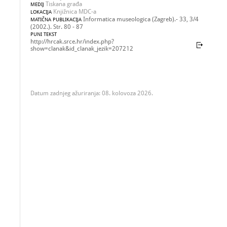
Tiskana građa
MEDIJ
Knjižnica MDC-a
LOKACIJA
Informatica museologica (Zagreb).- 33, 3/4
MATIČNA PUBLIKACIJA
(2002.). Str. 80 - 87
PUNI TEKST
http://hrcak.srce.hr/index.php?
show=clanak&id_clanak_jezik=207212
Datum zadnjeg ažuriranja: 08. kolovoza 2026.