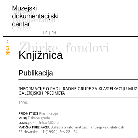
HR
|
EN
Zbirke, fondovi
mdc
Knjižnica
Publikacija
INFORMACIJE O RADU RADNE GRUPE ZA KLASIFIKACIJU MUZE
GALERIJSKIH PREDMETA
1990.
Klasifikacija
PREDMETNICE
Tiskana građa
MEDIJ
Knjižnica MDC-a
LOKACIJA
Bulletin o informatizaciji muzejske djelatnosti
MATIČNA PUBLIKACIJA
SR Hrvatske.- , 1 (1990.). Str. 22 - 24