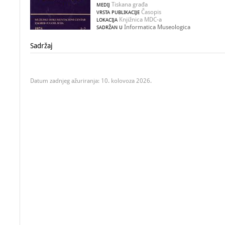
Tiskana građa
MEDIJ
Časopis
VRSTA PUBLIKACIJE
Knjižnica MDC-a
LOKACIJA
Informatica Museologica
SADRŽAN U
Sadržaj
Datum zadnjeg ažuriranja: 10. kolovoza 2026.