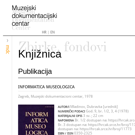
HR
|
EN
Zbirke, fondovi
mdc
Knjižnica
Publikacija
INFORMATICA MUSEOLOGICA
Zagreb, Muzejski dokumentacioni centar, 1978
Mladinov, Dubravka [urednik]
AUTOR/I
God. 9, br. 1/2, 3, 4 (1978)
NUMERIČKI PODACI
3 sv. ; 22 cm
MATERIJALNI OPIS
Br. 1/2 dostupan na: https://hrcak.src
NAPOMENA
Br. 3 dostupan na: https://hrcak.srce.hr/broj/117
dostupan na: https://hrcak.srce.hr/broj/11773
0350-2325
ISBN / ISSN