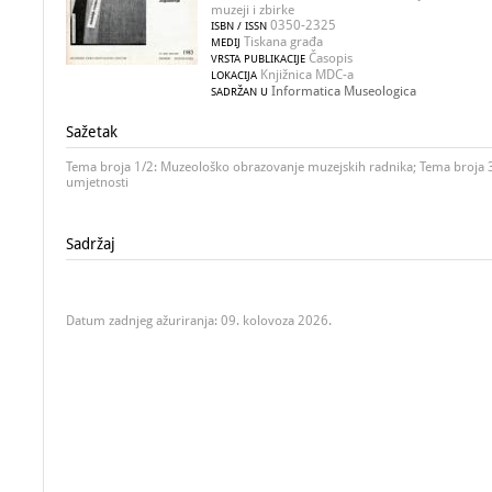
muzeji i zbirke
0350-2325
ISBN / ISSN
Tiskana građa
MEDIJ
Časopis
VRSTA PUBLIKACIJE
Knjižnica MDC-a
LOKACIJA
Informatica Museologica
SADRŽAN U
Sažetak
Tema broja 1/2: Muzeološko obrazovanje muzejskih radnika; Tema broja 
umjetnosti
Sadržaj
Datum zadnjeg ažuriranja: 09. kolovoza 2026.