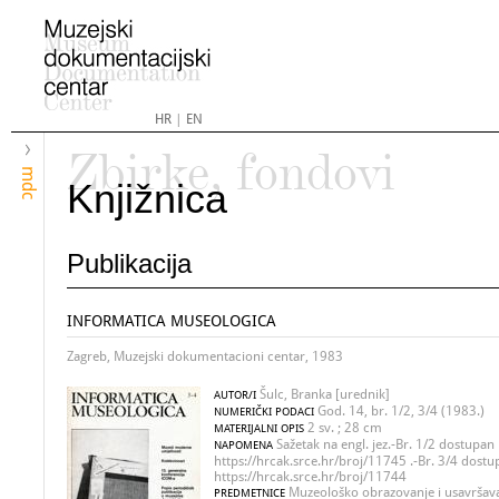
HR
|
EN
Zbirke, fondovi
mdc
Knjižnica
Publikacija
INFORMATICA MUSEOLOGICA
Zagreb, Muzejski dokumentacioni centar, 1983
Šulc, Branka [urednik]
AUTOR/I
God. 14, br. 1/2, 3/4 (1983.)
NUMERIČKI PODACI
2 sv. ; 28 cm
MATERIJALNI OPIS
Sažetak na engl. jez.-Br. 1/2 dostupan 
NAPOMENA
https://hrcak.srce.hr/broj/11745 .-Br. 3/4 dostu
https://hrcak.srce.hr/broj/11744
Muzeološko obrazovanje i usavršava
PREDMETNICE