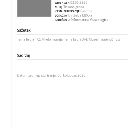
0350-2325
ISBN / ISSN
Tiskana građa
MEDIJ
Časopis
VRSTA PUBLIKACIJE
Knjižnica MDC-a
LOKACIJA
Informatica Museologica
SADRŽAN U
Sažetak
Tema broja 1/2: Mreža muzeja; Tema broja 3/4: Muzeji i autentičnost
Sadržaj
Datum zadnjeg ažuriranja: 06. kolovoza 2026.