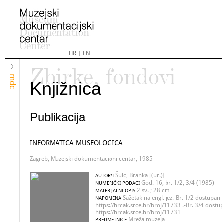
HR
|
EN
Zbirke, fondovi
mdc
Knjižnica
Publikacija
INFORMATICA MUSEOLOGICA
Zagreb, Muzejski dokumentacioni centar, 1985
Šulc, Branka [(ur.)]
AUTOR/I
God. 16, br. 1/2, 3/4 (1985)
NUMERIČKI PODACI
2 sv. ; 28 cm
MATERIJALNI OPIS
Sažetak na engl. jez.-Br. 1/2 dostupan 
NAPOMENA
https://hrcak.srce.hr/broj/11733 .-Br. 3/4 dostu
https://hrcak.srce.hr/broj/11731
Mreža muzeja
PREDMETNICE