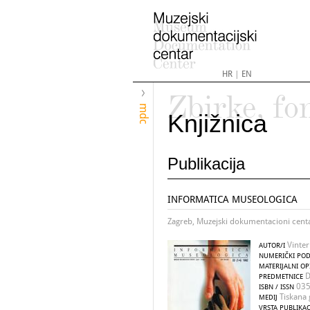
HR
|
EN
Zbirke, fo
mdc
Knjižnica
Publikacija
INFORMATICA MUSEOLOGICA
Zagreb, Muzejski dokumentacioni cent
Vinter
AUTOR/I
NUMERIČKI POD
MATERIJALNI OP
D
PREDMETNICE
035
ISBN / ISSN
Tiskana 
MEDIJ
VRSTA PUBLIKAC