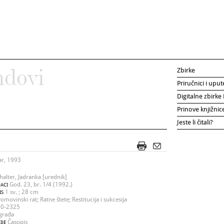
Zbirke
ndovi
Priručnici i uput
Digitalne zbirk
Prinove knjižni
Jeste li čitali?
ar, 1993
halter, Jadranka [urednik]
God. 23, br. 1/4 (1992.)
ACI
1 sv. ; 28 cm
IS
omovinski rat; Ratne štete; Restitucija i sukcesija
0-2325
građa
Časopis
IJE