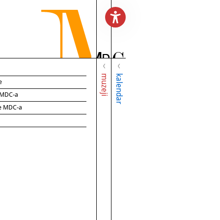
muzeji
kalendar
e
e MDC-a
ce MDC-a