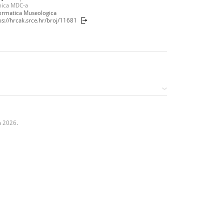
nica MDC-a
ormatica Museologica
ps://hrcak.srce.hr/broj/11681
a 2026.