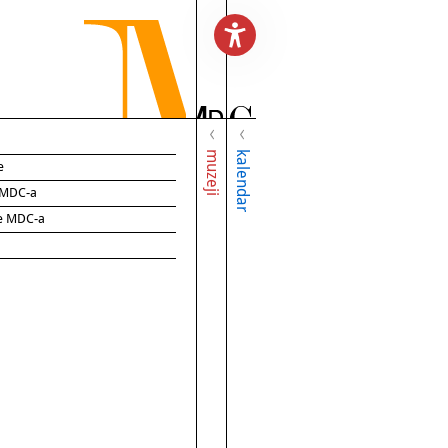
muzeji
kalendar
e
e MDC-a
ce MDC-a