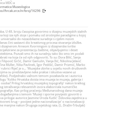
nica MDC-a
ormatica Museologica
ps://hrcak.srce.hr/broj/16296
aba. U 48. broju časopisa govorimo o dizajnu muzejskih stalnih
a koji iza njih stoje i pomaku od sirotinjske paradigme u kojoj
niversalisi do nezaobilazne suradnje s cijelim nizom
nas čini sastavni dio kreativnog procesa stvaranja izložbe.
i dizajnerom Arneom Kvorningom iz dizajnerske tvrtke
jalizirane za prezentaciju baštine, objavljujemo i deset
hitektima. Pozvali smo ih na suradnju tako što smo im poslali
abrati na koja će od njih odgovoriti. To su: Dora Bilić, Sanja
 Filipović Grčić, Damir Gamulin, Vanja Ilić, Nikolina Jelavić
, Tina Müller, Nika Pavlinek, Igor Pedišić, Damir Prizmić, Marko
ubrici Riječ je o... 'Muzejske zbirke u svjetlu novih društvenih
ojima su predstavljene neke prakse i iskustva vezane uz
afske). Podjednako važnom temom pozabavila se i autorica
ilogu 'Koliko Hrvatska doista ima muzeja te muzeja, galerija i
h osoba? Prilog hrvatskoj muzejskoj topografiji' nakon kratkog
nog istraživanja relevantnih izvora elaborirala numeričke
topografije. Kao prilog praćenju Međunarodnog dana muzeja
en događanjima s temom 'Muzeji i sporne povijesti: govoriti o
a priloga: autorice Jasmine Uroda Kutlić 'Židovska zajednica u
tvoreni krug – povijest jedne nacionalizacije' o nacionalizaciji
e manjine nakon Drugoga svjetskog rata. (L. Dražin-Trbuljak)