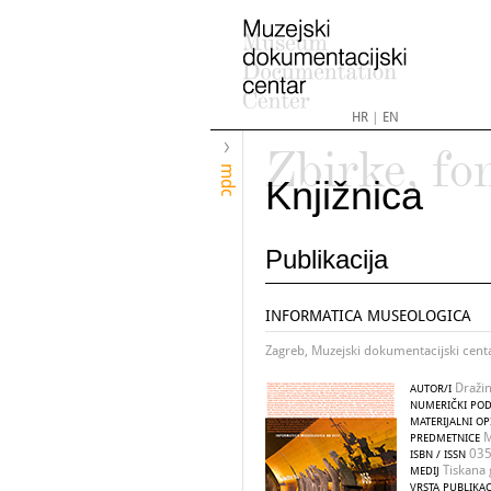
HR
|
EN
Zbirke, fo
mdc
Knjižnica
Publikacija
INFORMATICA MUSEOLOGICA
Zagreb, Muzejski dokumentacijski cent
Dražin
AUTOR/I
NUMERIČKI POD
MATERIJALNI OP
M
PREDMETNICE
035
ISBN / ISSN
Tiskana 
MEDIJ
VRSTA PUBLIKAC