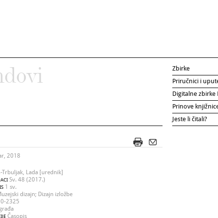
Zbirke
ndovi
Priručnici i uput
Digitalne zbirk
Prinove knjižni
Jeste li čitali?
ar, 2018
-Trbuljak, Lada [urednik]
Sv. 48 (2017.)
ACI
1 sv.
IS
uzejski dizajn; Dizajn izložbe
0-2325
građa
Časopis
IJE