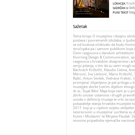
Knjiž
LOKACIJA
Inf
SADRŽAN U
htt
PUNI TEKST
Sažetak
Tema broja: O muzejima i dizajnu izlož
postava i povremenih izložaba, o ljudim
se od kustosa očekivalo da budu homo u
stručnjaka pa i samom publikom koja da
Osim razgovora s danskim arhitektom 
Kvorning Design & Communication, speci
razgovora s hrvatskim dizajnerima i ar
seriju pitanja, s tim da su sami mogli iz
Bachrach Krištofić, Klaudio Cetina, Ante
Mitrović, Iva Letilović, Mario Krištofić
Rašić, Antun Sevšek, Vedrana Vrabec. U r
promjena' objavljeno je pet priloga u k
muzejske zbirke (većim dijelom etnogr
dr.sc. Šojat Bikić Maja koja nam je u pr
zbirki unutar ustanova i drugih pravni
uvoda o definiciji muzeja te vrlo iscrp
pokazatelje stanja hrvatske muzejske 
2017. koji je u cijelom svijetu obiljež
neizrecivom u muzejima' uvrštena su dv
Kutini i Moslavini' te Mirjane Paušak 'Za
imovine pripadnika njemačke nacionaln