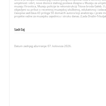
umjetnost i obrt, nove dionice stalnog postava dizajna u Muzeju za umjet
muzeju Virovitica, Muzeju policije te rekonstrukciji Titova broda Galeb. 
objavljeni su prilozi o recentnoj muzejskoj izložbenoj, edukativnoj i izdava
časopisa sadržava 43 priloga 50 domaćih autora koji analiziraju i prate m
projekte važne za muzejsku zajednicu i struku danas. (Lada Dražin-Trbulja
Sadržaj
Datum zadnjeg ažuriranja: 07. kolovoza 2026.