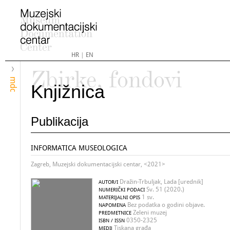
HR
|
EN
Zbirke, fondovi
mdc
Knjižnica
Publikacija
INFORMATICA MUSEOLOGICA
Zagreb, Muzejski dokumentacijski centar, <2021>
Dražin-Trbuljak, Lada [urednik]
AUTOR/I
Sv. 51 (2020.)
NUMERIČKI PODACI
1 sv.
MATERIJALNI OPIS
Bez podatka o godini objave.
NAPOMENA
Zeleni muzej
PREDMETNICE
0350-2325
ISBN / ISSN
Tiskana građa
MEDIJ