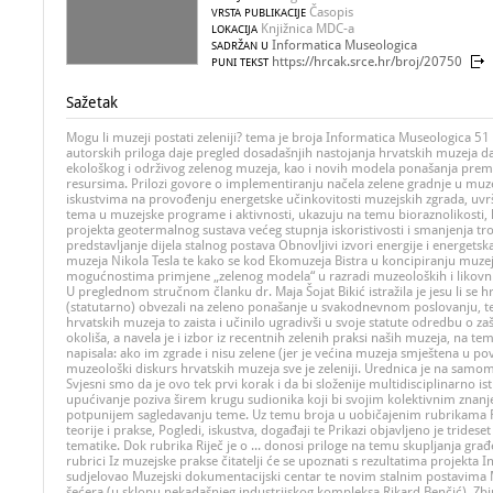
Časopis
VRSTA PUBLIKACIJE
Knjižnica MDC-a
LOKACIJA
Informatica Museologica
SADRŽAN U
https://hrcak.srce.hr/broj/20750
PUNI TEKST
Sažetak
Mogu li muzeji postati zeleniji? tema je broja Informatica Museologica 
autorskih priloga daje pregled dosadašnjih nastojanja hrvatskih muzeja d
ekološkog i održivog zelenog muzeja, kao i novih modela ponašanja prem
resursima. Prilozi govore o implementiranju načela zelene gradnje u muzej
iskustvima na provođenju energetske učinkovitosti muzejskih zgrada, uvr
tema u muzejske programe i aktivnosti, ukazuju na temu bioraznolikosti, 
projekta geotermalnog sustava većeg stupnja iskoristivosti i smanjenja troš
predstavljanje dijela stalnog postava Obnovljivi izvori energije i energets
muzeja Nikola Tesla te kako se kod Ekomuzeja Bistra u koncipiranju muze
mogućnostima primjene „zelenog modela“ u razradi muzeoloških i likovni
U preglednom stručnom članku dr. Maja Šojat Bikić istražila je jesu li se h
(statutarno) obvezali na zeleno ponašanje u svakodnevnom poslovanju, te 
hrvatskih muzeja to zaista i učinilo ugradivši u svoje statute odredbu o za
okoliša, a navela je i izbor iz recentnih zelenih praksi naših muzeja, na tem
napisala: ako im zgrade i nisu zelene (jer je većina muzeja smještena u po
muzeološki diskurs hrvatskih muzeja sve je zeleniji. Urednica je na samom
Svjesni smo da je ovo tek prvi korak i da bi složenije multidisciplinarno ist
upućivanje poziva širem krugu sudionika koji bi svojim kolektivnim znanj
potpunijem sagledavanju teme. Uz temu broja u uobičajenim rubrikama Rije
teorije i prakse, Pogledi, iskustva, događaji te Prikazi objavljeno je trideset i
tematike. Dok rubrika Riječ je o ... donosi priloge na temu skupljanja građe
rubrici Iz muzejske prakse čitatelji će se upoznati s rezultatima projekta I
sudjelovao Muzejski dokumentacijski centar te novim stalnim postavima M
šećera (u sklopu nekadašnjeg industrijskog kompleksa Rikard Benčić), Zbir