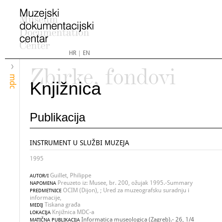
HR
|
EN
Zbirke, fondovi
mdc
Knjižnica
Publikacija
INSTRUMENT U SLUŽBI MUZEJA
1995
Guillet, Philippe
AUTOR/I
Preuzeto iz: Musee, br. 200, ožujak 1995.-Summary
NAPOMENA
OCIM (Dijon), ; Ured za muzeografsku suradnju i
PREDMETNICE
informacije,
Tiskana građa
MEDIJ
Knjižnica MDC-a
LOKACIJA
Informatica museologica (Zagreb).- 26, 1/4
MATIČNA PUBLIKACIJA