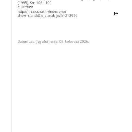
(1995). Str. 108 - 109
PUNI TEKST
http://hrcak.srce.hr/index.php?
show=clanak&id_clanak_jezik=212996
Datum zadnjeg ažuriranja: 09. kolovoza 2026.