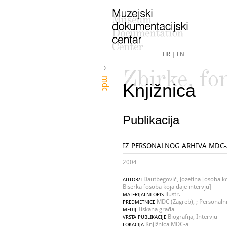
HR
|
EN
Zbirke, fo
mdc
Knjižnica
Publikacija
IZ PERSONALNOG ARHIVA MDC-A 
2004
Dautbegović, Jozefina [osoba koj
AUTOR/I
Biserka [osoba koja daje intervju]
ilustr.
MATERIJALNI OPIS
MDC (Zagreb), ; Personalni 
PREDMETNICE
Tiskana građa
MEDIJ
Biografija, Intervju
VRSTA PUBLIKACIJE
Knjižnica MDC-a
LOKACIJA