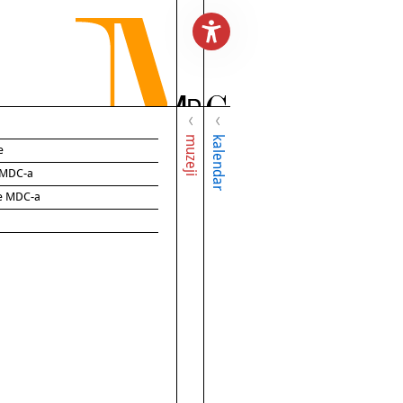
muzeji
kalendar
e
e MDC-a
ce MDC-a