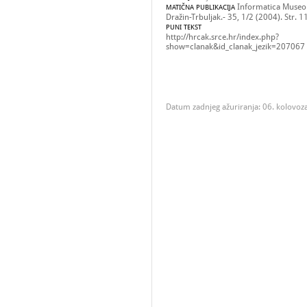
Informatica Museol
MATIČNA PUBLIKACIJA
Dražin-Trbuljak.- 35, 1/2 (2004). Str. 1
PUNI TEKST
http://hrcak.srce.hr/index.php?
show=clanak&id_clanak_jezik=207067
Datum zadnjeg ažuriranja: 06. kolovoz