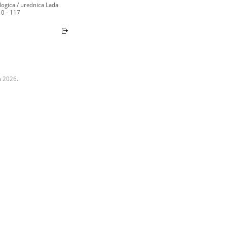
ogica / urednica Lada
10 - 117
a 2026.