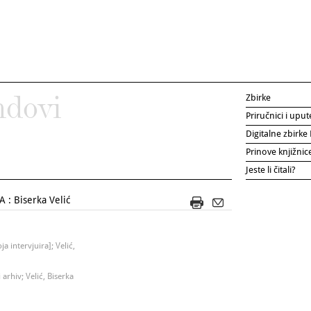
Zbirke
ndovi
Priručnici i uput
Digitalne zbirk
Prinove knjižni
Jeste li čitali?
: Biserka Velić
a intervjuira]; Velić,
arhiv; Velić, Biserka