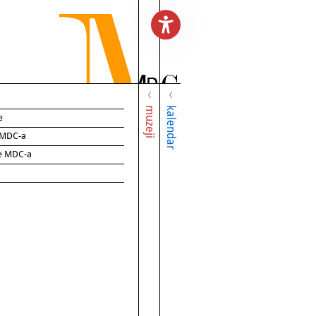
muzeji
kalendar
e
e MDC-a
ce MDC-a