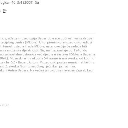
gica.- 40, 3/4 (2009). Str.
4
rhiv: građa za muzeologiju Bauer pokreće uoči osnivanja druge
cijskog centra (MDC-a). U toj pionirskoj muzeološkoj ediciji
ti temelj ustroja i rada MDC-a, ustanove čija će zadaća biti
nje muzejske djelatnosti. Niz, naime, nastaje od 1946. do
kao samostalna ustanova već djeluje u sastavu HŠM-a, a Bauer je
1964.). Muzejski arhiv okuplja 54 numerirana sveska, od kojih u
vezak br. 52 - Bauer, Antun. Muzeološki postav numizmatike (inv.
je u 2. svesku Numizmatičkog rječnika i priručnika,
akciji Antna Bauera. Na većini je rukopisa naveden Zagreb kao
a 2026.