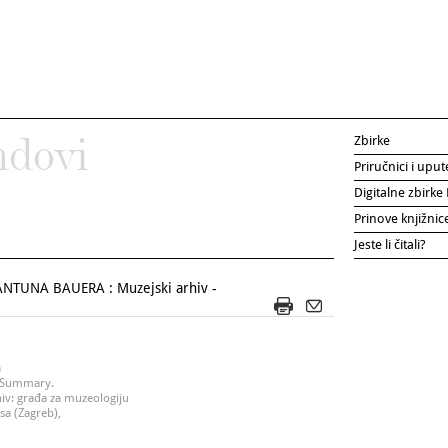
Zbirke
ndovi
Priručnici i uput
Digitalne zbirk
Prinove knjižni
Jeste li čitali?
NTUNA BAUERA : Muzejski arhiv -
a
.- Summary.
iv: građa za muzeologiju
sa (Zagreb),