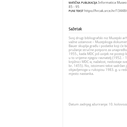
Informatica Museolo
MATIČNA PUBLIKACIJA
85 - 95
https://hrcak.srce.hr/13448
PUNI TEKST
Sažetak
Svoj drugi bibliografski niz Muzejski a
važne ustanove – Muzejskoga dokumenta
Bauer skuplja građu i podatke koji će bi
pružanje stručne potpore za unapređiva
1955., kada MDC još uvijek ne postoji 
u to vrijeme njegov ravnatelj (1952. - 
knjižnici MDC-a, nažalost, nedostaje s
br. 1455). No, istoimeni tekst sadržan 
objavljenoga u rukopisu 1983. g. u red
mjesto nastanka.
Datum zadnjeg ažuriranja: 10. kolovoz