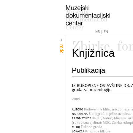
HR
|
EN
Zbirke, fo
mdc
Knjižnica
Publikacija
IZ RUKOPISNE OSTAVŠTINE DR. A
građa za muzeologiju
2009
Radovanlija Mileusnić, Snježan
AUTOR/I
Bibliograf. bilješke uz tekst
NAPOMENA
Bauer, Antun; Muzejski arh
PREDMETNICE
(rukopisna cjelina); MDC. Zbirka rukopi
Tiskana građa
MEDIJ
Knjižnica MDC-a
LOKACIJA