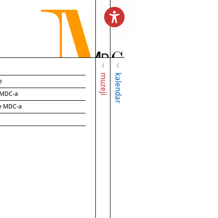
muzeji
kalendar
e
e MDC-a
ce MDC-a