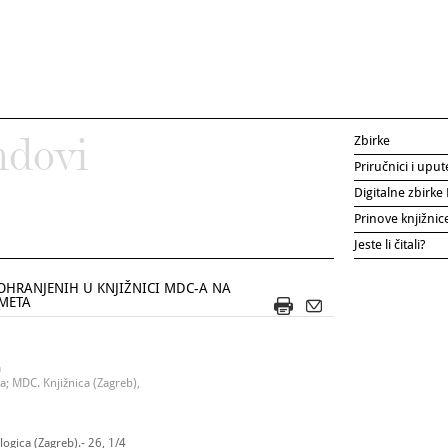
Zbirke
ndovi
Priručnici i uput
Digitalne zbirk
Prinove knjižni
Jeste li čitali?
OHRANJENIH U KNJIŽNICI MDC-A NA
DMETA
a
; MDC. Knjižnica (Zagreb),
ogica (Zagreb).- 26, 1/4