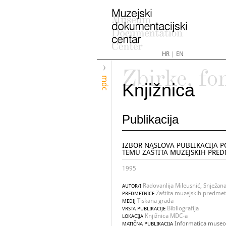
HR
|
EN
Zbirke, fo
mdc
Knjižnica
Publikacija
IZBOR NASLOVA PUBLIKACIJA P
TEMU ZAŠTITA MUZEJSKIH PRE
1995
Radovanlija Mileusnić, Snježan
AUTOR/I
Zaštita muzejskih predmeta
PREDMETNICE
Tiskana građa
MEDIJ
Bibliografija
VRSTA PUBLIKACIJE
Knjižnica MDC-a
LOKACIJA
Informatica museol
MATIČNA PUBLIKACIJA