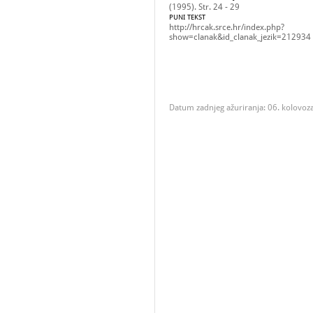
(1995). Str. 24 - 29
PUNI TEKST
http://hrcak.srce.hr/index.php?
show=clanak&id_clanak_jezik=212934
Datum zadnjeg ažuriranja: 06. kolovoz