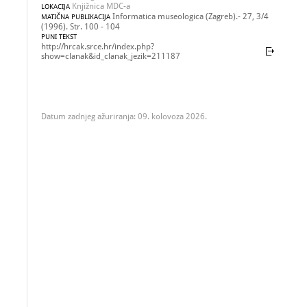
Knjižnica MDC-a
LOKACIJA
Informatica museologica (Zagreb).- 27, 3/4
MATIČNA PUBLIKACIJA
(1996). Str. 100 - 104
PUNI TEKST
http://hrcak.srce.hr/index.php?
show=clanak&id_clanak_jezik=211187
Datum zadnjeg ažuriranja: 09. kolovoza 2026.