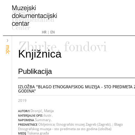
HR
|
EN
Zbirke, fondovi
mdc
Knjižnica
Publikacija
IZLOŽBA "BLAGO ETNOGRAFSKOG MUZEJA - STO PREDMETA 
GODINA"
2019
Dronjić, Matija
AUTOR/I
ilustr.
MATERIJALNI OPIS
Summary.
NAPOMENA
Obljetnica; Etnografski muzej Zagreb (Zagreb), ; Blago
PREDMETNICE
Etnografskog muzeja - sto predmeta za sto godina (izložba)
Tiskana građa
MEDIJ