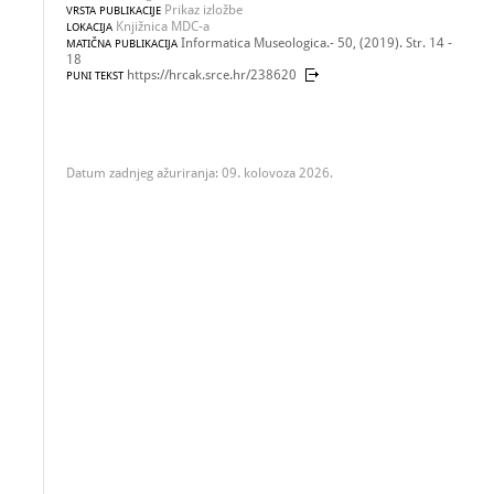
Prikaz izložbe
VRSTA PUBLIKACIJE
Knjižnica MDC-a
LOKACIJA
Informatica Museologica.- 50, (2019). Str. 14 -
MATIČNA PUBLIKACIJA
18
https://hrcak.srce.hr/238620
PUNI TEKST
Datum zadnjeg ažuriranja: 09. kolovoza 2026.