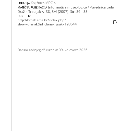
Knjižnica MDC-a
LOKACIJA
Informatica museologica / <urednica Lada
MATIČNA PUBLIKACIJA
Dražin-Trbuljak>.- 38, 3/4 (2007). Str. 86 - 88
PUNI TEKST
http://hrcak.srce.hr/index.php?
show=clanak&id_clanak_jezik=198644
Datum zadnjeg ažuriranja: 09. kolovoza 2026.