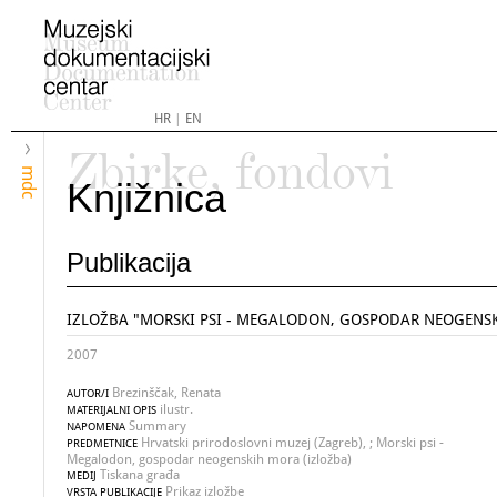
HR
|
EN
Zbirke, fondovi
mdc
Knjižnica
Publikacija
IZLOŽBA "MORSKI PSI - MEGALODON, GOSPODAR NEOGENS
2007
Brezinščak, Renata
AUTOR/I
ilustr.
MATERIJALNI OPIS
Summary
NAPOMENA
Hrvatski prirodoslovni muzej (Zagreb), ; Morski psi -
PREDMETNICE
Megalodon, gospodar neogenskih mora (izložba)
Tiskana građa
MEDIJ
Prikaz izložbe
VRSTA PUBLIKACIJE