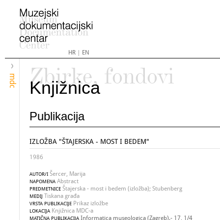
HR
|
EN
Zbirke, fondovi
mdc
Knjižnica
Publikacija
IZLOŽBA "ŠTAJERSKA - MOST I BEDEM"
1986
Šercer, Marija
AUTOR/I
Abstract
NAPOMENA
Štajerska - most i bedem (izložba); Stubenberg
PREDMETNICE
Tiskana građa
MEDIJ
Prikaz izložbe
VRSTA PUBLIKACIJE
Knjižnica MDC-a
LOKACIJA
Informatica museologica (Zagreb).- 17, 1/4
MATIČNA PUBLIKACIJA