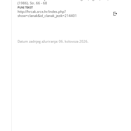
(1986). Str. 66 - 68
PUNI TEKST
http://hrcak.srce.hr/index.php?
show=clanak&id_clanak_jezik=214401
Datum zadnjeg ažuriranja: 06. kolovoza 2026.