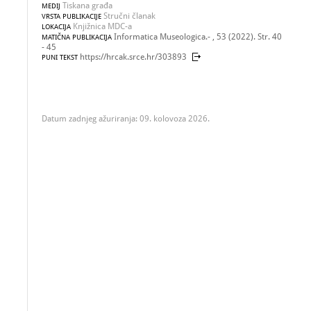
Tiskana građa
MEDIJ
Stručni članak
VRSTA PUBLIKACIJE
Knjižnica MDC-a
LOKACIJA
Informatica Museologica.- , 53 (2022). Str. 40
MATIČNA PUBLIKACIJA
- 45
https://hrcak.srce.hr/303893
PUNI TEKST
Datum zadnjeg ažuriranja: 09. kolovoza 2026.