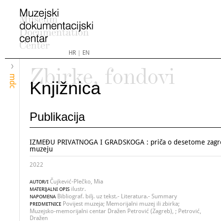
HR
|
EN
Zbirke, fondovi
mdc
Knjižnica
Publikacija
IZMEĐU PRIVATNOGA I GRADSKOGA : priča o desetome zag
muzeju
2022
Čujkević-Plečko, Mia
AUTOR/I
ilustr.
MATERIJALNI OPIS
Bibliograf. bilj. uz tekst.- Literatura.- Summary
NAPOMENA
Povijest muzeja; Memorijalni muzej ili zbirka;
PREDMETNICE
Muzejsko-memorijalni centar Dražen Petrović (Zagreb), ; Petrović,
Dražen