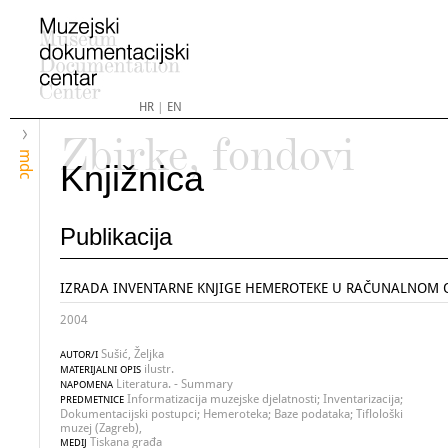
HR
|
EN
Zbirke, fondovi
mdc
Knjižnica
Publikacija
IZRADA INVENTARNE KNJIGE HEMEROTEKE U RAČUNALNOM 
2004
Sušić, Željka
AUTOR/I
ilustr.
MATERIJALNI OPIS
Literatura. - Summary
NAPOMENA
Informatizacija muzejske djelatnosti; Inventarizacija;
PREDMETNICE
Dokumentacijski postupci; Hemeroteka; Baze podataka; Tiflološki
muzej (Zagreb),
Tiskana građa
MEDIJ