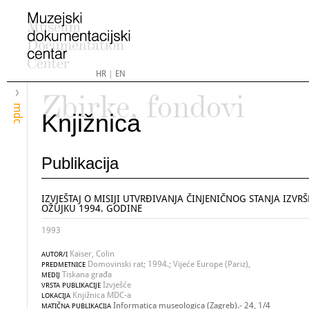
HR
|
EN
Zbirke, fondovi
mdc
Knjižnica
Publikacija
IZVJEŠTAJ O MISIJI UTVRĐIVANJA ČINJENIČNOG STANJA IZVR
OŽUJKU 1994. GODINE
1993
Kaiser, Colin
AUTOR/I
Domovinski rat; 1994.; Vijeće Europe (Pariz),
PREDMETNICE
Tiskana građa
MEDIJ
Izvješće
VRSTA PUBLIKACIJE
Knjižnica MDC-a
LOKACIJA
Informatica museologica (Zagreb).- 24, 1/4
MATIČNA PUBLIKACIJA