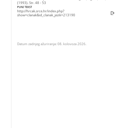
(1993). Str. 48 - 53
PUNI TEKST
http://hrcak.srce.hr/index.php?
show=clanak&id_clanak_jezik=213190
Datum zadnjeg ažuriranja: 08. kolovoza 2026.