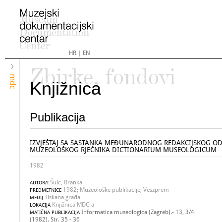
HR
|
EN
Zbirke, fondovi
mdc
Knjižnica
Publikacija
IZVJEŠTAJ SA SASTANKA MEĐUNARODNOG REDAKCIJSKOG O
MUZEOLOŠKOG RJEČNIKA DICTIONARIUM MUSEOLOGICUM
1982
Šulc, Branka
AUTOR/I
1982; Muzeološke publikacije; Veszprem
PREDMETNICE
Tiskana građa
MEDIJ
Knjižnica MDC-a
LOKACIJA
Informatica museologica (Zagreb).- 13, 3/4
MATIČNA PUBLIKACIJA
(1982). Str. 35 - 36