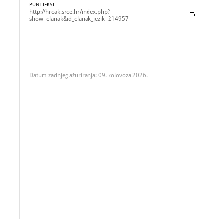
PUNI TEKST
http://hrcak.srce.hr/index.php?
show=clanak&id_clanak_jezik=214957
Datum zadnjeg ažuriranja: 09. kolovoza 2026.