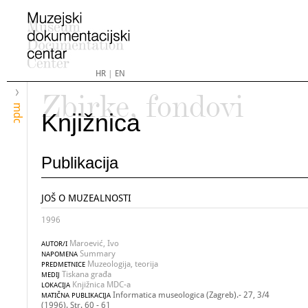
HR
|
EN
Zbirke, fondovi
mdc
Knjižnica
Publikacija
JOŠ O MUZEALNOSTI
1996
Maroević, Ivo
AUTOR/I
Summary
NAPOMENA
Muzeologija, teorija
PREDMETNICE
Tiskana građa
MEDIJ
Knjižnica MDC-a
LOKACIJA
Informatica museologica (Zagreb).- 27, 3/4
MATIČNA PUBLIKACIJA
(1996). Str. 60 - 61