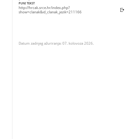
PUNI TEKST
http://hrcak.srce.hr/index.php?
show=clanak&id_clanak_jezik=211166
Datum zadnjeg ažuriranja: 07. kolovoza 2026.