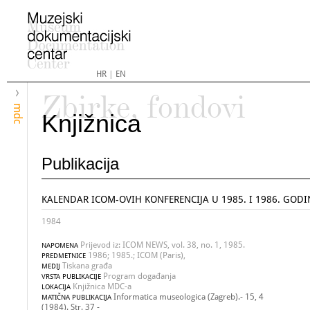
HR
|
EN
Zbirke, fondovi
mdc
Knjižnica
Publikacija
KALENDAR ICOM-OVIH KONFERENCIJA U 1985. I 1986. GODI
1984
Prijevod iz: ICOM NEWS, vol. 38, no. 1, 1985.
NAPOMENA
1986; 1985.; ICOM (Paris),
PREDMETNICE
Tiskana građa
MEDIJ
Program događanja
VRSTA PUBLIKACIJE
Knjižnica MDC-a
LOKACIJA
Informatica museologica (Zagreb).- 15, 4
MATIČNA PUBLIKACIJA
(1984). Str. 37 -