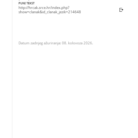
PUNI TEKST
http://hrcak.srce.hr/index.php?
show=clanak&id_clanak_jezik=214648
Datum zadnjeg ažuriranja: 08. kolovoza 2026.