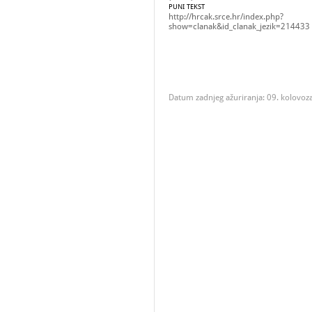
PUNI TEKST
http://hrcak.srce.hr/index.php?
show=clanak&id_clanak_jezik=214433
Datum zadnjeg ažuriranja: 09. kolovoz