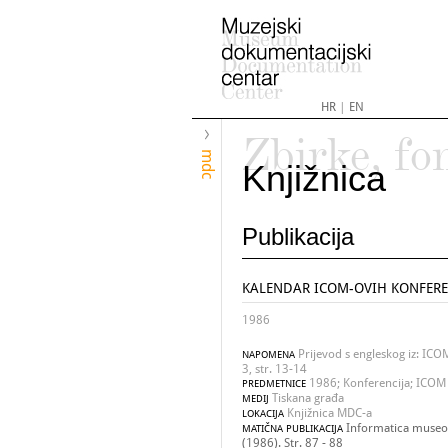
HR
|
EN
Zbirke, fo
mdc
Knjižnica
Publikacija
KALENDAR ICOM-OVIH KONFEREN
1986
Prijevod s engleskog iz: ICO
NAPOMENA
3, str. 13-14
1986; Konferencija; ICOM (
PREDMETNICE
Tiskana građa
MEDIJ
Knjižnica MDC-a
LOKACIJA
Informatica museol
MATIČNA PUBLIKACIJA
(1986). Str. 87 - 88