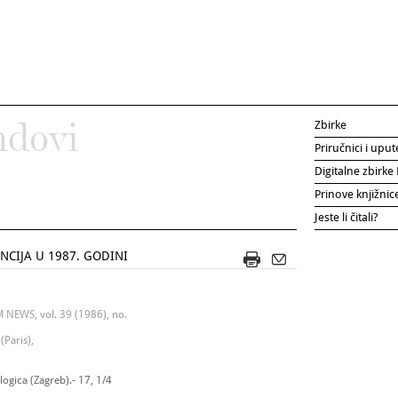
Zbirke
ndovi
Priručnici i uput
Digitalne zbirk
Prinove knjižni
Jeste li čitali?
CIJA U 1987. GODINI
M NEWS, vol. 39 (1986), no.
Paris),
ogica (Zagreb).- 17, 1/4