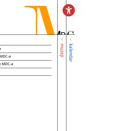
muzeji
kalendar
e
e MDC-a
ce MDC-a