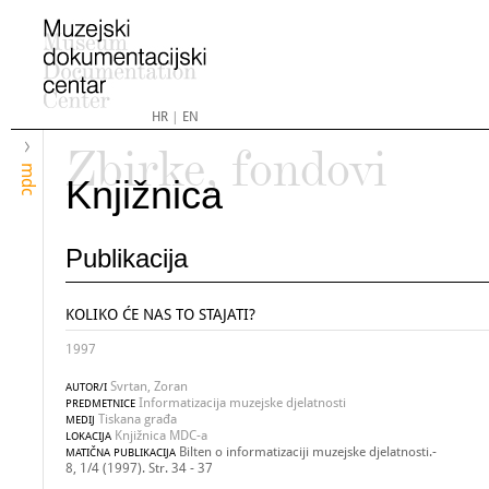
HR
|
EN
Zbirke, fondovi
mdc
Knjižnica
Publikacija
KOLIKO ĆE NAS TO STAJATI?
1997
Svrtan, Zoran
AUTOR/I
Informatizacija muzejske djelatnosti
PREDMETNICE
Tiskana građa
MEDIJ
Knjižnica MDC-a
LOKACIJA
Bilten o informatizaciji muzejske djelatnosti.-
MATIČNA PUBLIKACIJA
8, 1/4 (1997). Str. 34 - 37